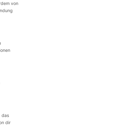
erdem von
wendung
m
ionen
u
, das
n dir