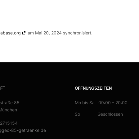
tabase.org
am Mai 20, 2024 synchronisiert.
IFT
ÖFFNUNGSZEITEN
straße 85
Mo bis Sa 09:00 – 20:00
München
So Geschlossen
/2715154
@geo-85-getraenke.de