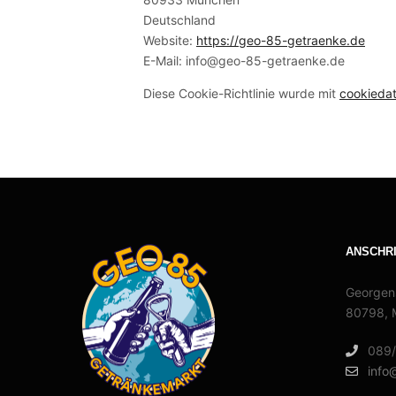
Deutschland
Website:
https://geo-85-getraenke.de
E-Mail:
info@geo-85-getraenke.de
Diese Cookie-Richtlinie wurde mit
cookieda
ANSCHR
Georgen
80798, 
089
info