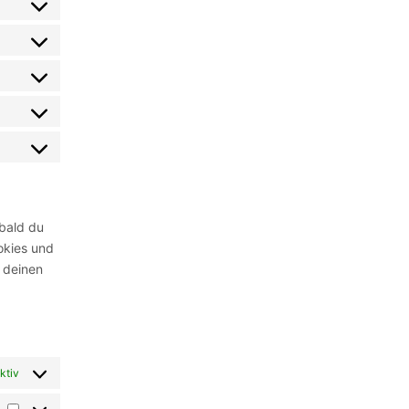
obald du
ookies und
 deinen
ktiv