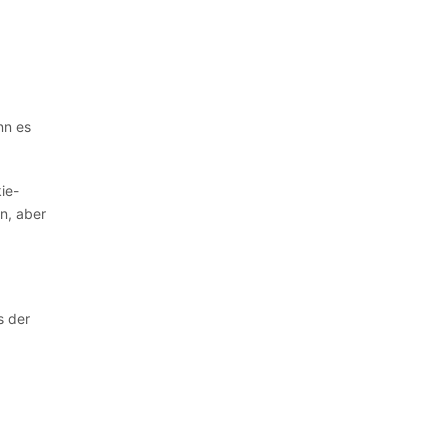
nn es
ie-
n, aber
s der