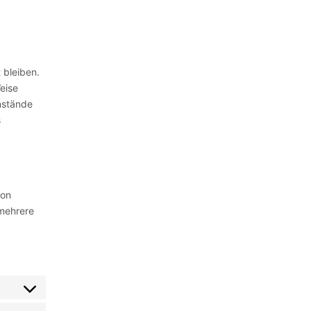
 bleiben.
eise
nstände
s
von
mehrere